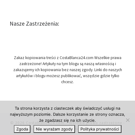
Nasze Zastrzeżenia:
Zakaz kopiowania treści z CostaBlanca24.com Wszelkie prawa
zastrzeżone! Artykuły na tym blogu są naszą własnością i
zakazujemy ich kopiowania bez naszej zgody. Linki do naszych
artykułów i blogu możesz publikować, wszędzie gdzie tylko
chcesz.
Ta strona korzysta z ciasteczek aby świadczyć usługi na
najwyższym poziomie. Dalsze korzystanie ze strony oznacza,
że zgadzasz się na ich użycie.
© 2026
CostaBlanca24.com
– Wszelkie prawa zastrzeżone
-
Costa Blanca w Hiszpanii, newsy i informacje.
Zgoda
Nie wyrażam zgody
Polityka prywatności