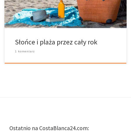
miejsce, aby poleżeć na plaży oraz zrelaksować się w słońcu.
Oszczędź […]
Słońce i plaża przez cały rok
1 komentarz
Ostatnio na CostaBlanca24.com: