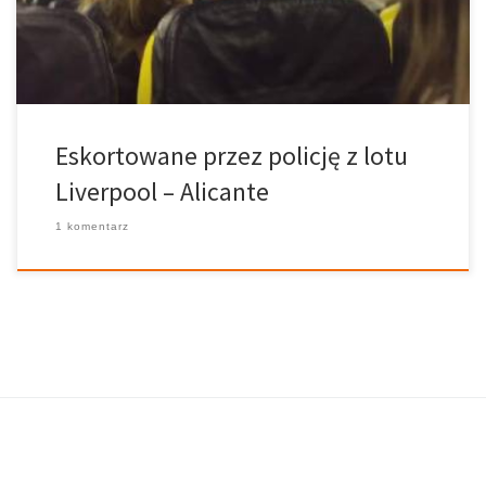
(Wielka Brytania) i spędziły ten lot pijąc obfite ilości wódki,
krzycząc, przeklinając, skończyło się to wszystko bójką […]
Eskortowane przez policję z lotu
Liverpool – Alicante
1 komentarz