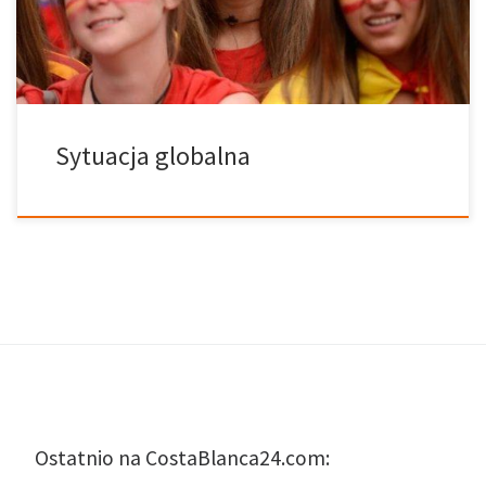
lat. Hiszpania jest państwem nie posiadającym konfesji, a wolność
wyznania […]
Sytuacja globalna
Ostatnio na CostaBlanca24.com: