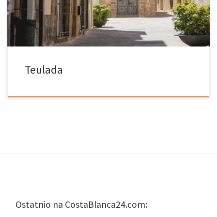
wypełnionym winnicami, uprawą, która odzwierciedla tradycję
rolniczą tej gminy i stanowi […]
Teulada
Ostatnio na CostaBlanca24.com: