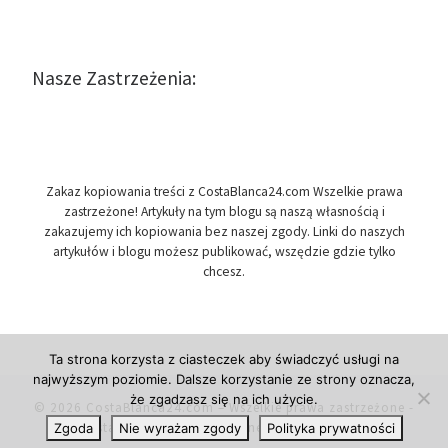
Nasze Zastrzeżenia:
Zakaz kopiowania treści z CostaBlanca24.com Wszelkie prawa
zastrzeżone! Artykuły na tym blogu są naszą własnością i
zakazujemy ich kopiowania bez naszej zgody. Linki do naszych
artykułów i blogu możesz publikować, wszędzie gdzie tylko
chcesz.
Ta strona korzysta z ciasteczek aby świadczyć usługi na
najwyższym poziomie. Dalsze korzystanie ze strony oznacza,
że zgadzasz się na ich użycie.
© 2026
CostaBlanca24.com
– Wszelkie prawa zastrzeżone
-
Costa Blanca w Hiszpanii, newsy i informacje.
Zgoda
Nie wyrażam zgody
Polityka prywatności