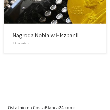
dzieł, w których przedstawił i przeniósł tradycję hiszpańskiego
dramatu z XVI wieku. Dwa lata później w 1906 roku […]
Nagroda Nobla w Hiszpanii
1 komentarz
Ostatnio na CostaBlanca24.com: