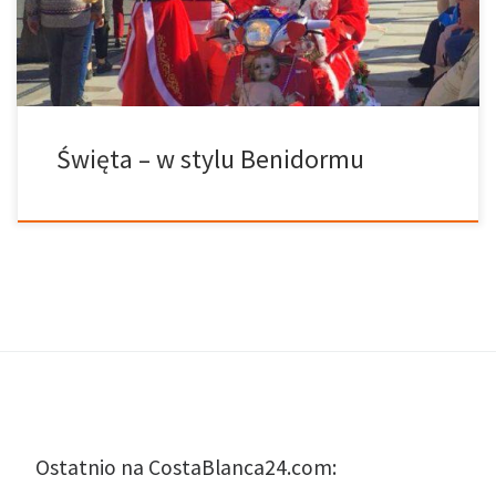
zamierzają zostać aż do Nowego Roku – ponownie odbędzie się
impreza na […]
Święta – w stylu Benidormu
Ostatnio na CostaBlanca24.com: