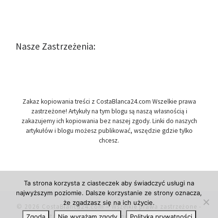
Nasze Zastrzeżenia:
Zakaz kopiowania treści z CostaBlanca24.com Wszelkie prawa
zastrzeżone! Artykuły na tym blogu są naszą własnością i
zakazujemy ich kopiowania bez naszej zgody. Linki do naszych
artykułów i blogu możesz publikować, wszędzie gdzie tylko
chcesz.
Ta strona korzysta z ciasteczek aby świadczyć usługi na
najwyższym poziomie. Dalsze korzystanie ze strony oznacza,
że zgadzasz się na ich użycie.
© 2026
CostaBlanca24.com
– Wszelkie prawa zastrzeżone
-
Costa Blanca w Hiszpanii, newsy i informacje.
Zgoda
Nie wyrażam zgody
Polityka prywatności