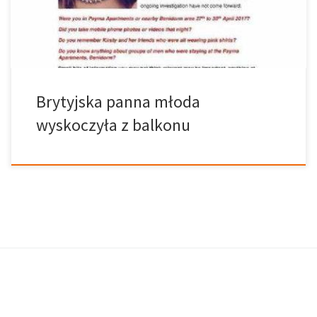
okolicy Rincón de Loix – znanej jako „brytyjska dzielnica” –
nadmorskiej stolicy Costa […]
Brytyjska panna młoda
wyskoczyła z balkonu