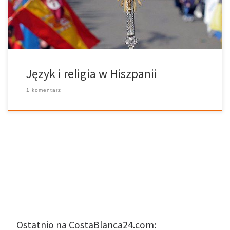
euskera/ baskijski, w Kraju Basków • walencjański, w Walencji • […]
Język i religia w Hiszpanii
1 komentarz
Ostatnio na CostaBlanca24.com: