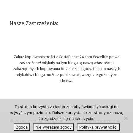
Nasze Zastrzeżenia:
Zakaz kopiowania treści z CostaBlanca24.com Wszelkie prawa
zastrzeżone! Artykuły na tym blogu są naszą własnością i
zakazujemy ich kopiowania bez naszej zgody. Linki do naszych
artykułów i blogu możesz publikować, wszędzie gdzie tylko
chcesz.
Ta strona korzysta z ciasteczek aby świadczyć usługi na
najwyższym poziomie. Dalsze korzystanie ze strony oznacza,
że zgadzasz się na ich użycie.
© 2026
CostaBlanca24.com
– Wszelkie prawa zastrzeżone
-
Costa Blanca w Hiszpanii, newsy i informacje.
Zgoda
Nie wyrażam zgody
Polityka prywatności