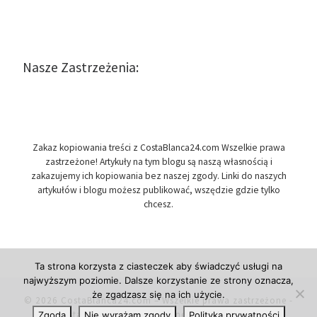
Nasze Zastrzeżenia:
Zakaz kopiowania treści z CostaBlanca24.com Wszelkie prawa
zastrzeżone! Artykuły na tym blogu są naszą własnością i
zakazujemy ich kopiowania bez naszej zgody. Linki do naszych
artykułów i blogu możesz publikować, wszędzie gdzie tylko
chcesz.
Ta strona korzysta z ciasteczek aby świadczyć usługi na
najwyższym poziomie. Dalsze korzystanie ze strony oznacza,
że zgadzasz się na ich użycie.
© 2026
CostaBlanca24.com
– Wszelkie prawa zastrzeżone
-
Costa Blanca w Hiszpanii, newsy i informacje.
Zgoda
Nie wyrażam zgody
Polityka prywatności