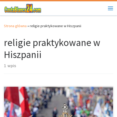
Przejdź do treści
Me
Strona główna
»
religie praktykowane w Hiszpanii
religie praktykowane w
Hiszpanii
1 wpis
Pewnie zastanawiasz się czasami jaki język jest używany w
Hiszpanii lub jakie religie są tam praktykowane. A więc, na całym