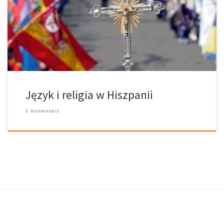
terytorium Hiszpanii używany jest język hiszpański. Jest to język
urzędowy, ale w niektórych regionach można również spotkać
inne języki. Są to: • kataloński, w Katalonii; • galicyjski, w Galicji; •
euskera/ baskijski, w Kraju Basków • walencjański, w Walencji • […]
Język i religia w Hiszpanii
1 komentarz