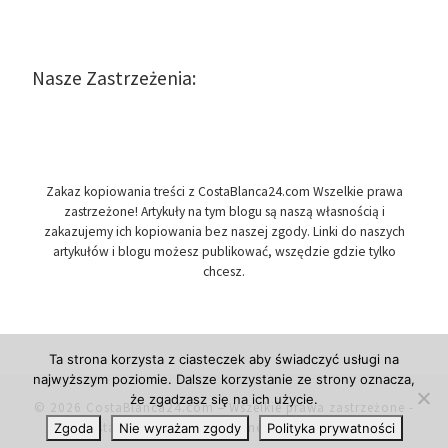
Nasze Zastrzeżenia:
Zakaz kopiowania treści z CostaBlanca24.com Wszelkie prawa
zastrzeżone! Artykuły na tym blogu są naszą własnością i
zakazujemy ich kopiowania bez naszej zgody. Linki do naszych
artykułów i blogu możesz publikować, wszędzie gdzie tylko
chcesz.
Ta strona korzysta z ciasteczek aby świadczyć usługi na
najwyższym poziomie. Dalsze korzystanie ze strony oznacza,
że zgadzasz się na ich użycie.
© 2026
CostaBlanca24.com
– Wszelkie prawa zastrzeżone
-
Costa Blanca w Hiszpanii, newsy i informacje.
Zgoda
Nie wyrażam zgody
Polityka prywatności