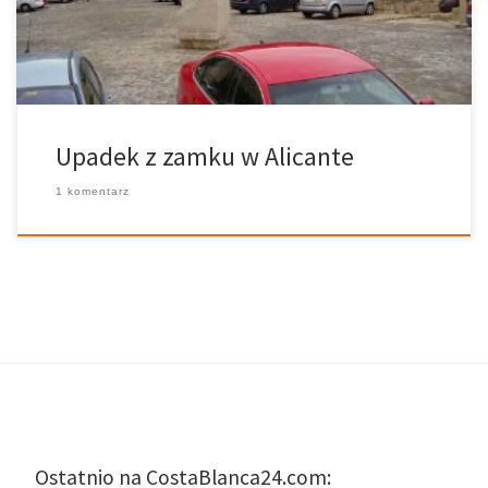
potwierdzających jej tożsamość, tylko telefon komórkowy, ale do
[…]
Upadek z zamku w Alicante
1 komentarz
Ostatnio na CostaBlanca24.com: