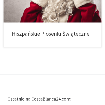
słodkiej bułeczki powszechnie spożywanej w okresie
świątecznym). Początki Villancicos sięgają […]
Hiszpańskie Piosenki Świąteczne
Ostatnio na CostaBlanca24.com: