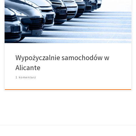
strona internetowa: www.aurigacrown.com 2. AUTOMÓVILES GOMIS
Av. de Denia s/n numer telefonu: 0034-965 152 510 strona
internetowa: www.automovilesgomis.com 3. AVIS Estación de
Trenes RENFE Av. Salamanca s/n Alicante numer telefonu: 0034-965
136 258 fax: 0034- 965 682 779 […]
Wypożyczalnie samochodów w
Alicante
1 komentarz