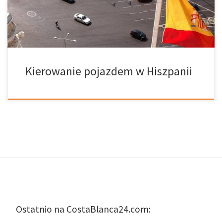
posiadać co najmniej 2 lata. • Musisz posiadać pełne prawo jazdy
wydane przez kraj UE, Norwegię, Islandię lub […]
Kierowanie pojazdem w Hiszpanii
Ostatnio na CostaBlanca24.com: