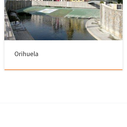
miasta oraz trzy doskonałe, 18 – dołkowe pola golfowe.
Przejeżdżając przez Torrevieja, jadąc na południe, docieramy do
strefy przybrzeżnej gminy Orihuela. W Orihuela rozległe piaski
łączą się z małymi klifami, co sprawia, że miejsce jest […]
Orihuela