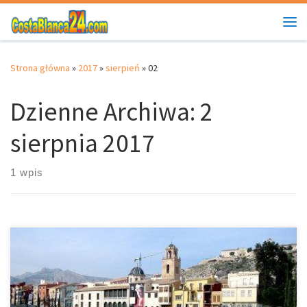
Przejdź do treści
Me
Strona główna
»
2017
»
sierpień
»
02
Dzienne Archiwa:
2
sierpnia 2017
1 wpis
Lokalizacja: • region autonomiczny: Walencja • prowincja/ wyspa:
Alicante – Alacant Orihuela oferuje swoim gościom wspaniałe
miejsce na korzystanie z morza i słońca, zabytkowe centrum