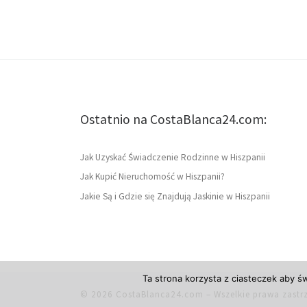
Ostatnio na CostaBlanca24.com:
Jak Uzyskać Świadczenie Rodzinne w Hiszpanii
Jak Kupić Nieruchomość w Hiszpanii?
Jakie Są i Gdzie się Znajdują Jaskinie w Hiszpanii
Ta strona korzysta z ciasteczek aby ś
© 2026
CostaBlanca24.com
– Wszelkie prawa zastr