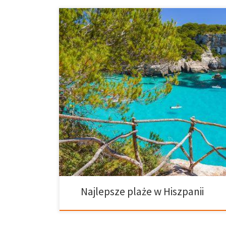
Najlepsze chwile zazwyczaj doświadczamy na plaży. H
kwestię w wielu filmach, i ciężko jest udowodnić, iż je
wiadomość. Hiszpania posiada prawie 5000 mil wybrz
otoczone jest przez Morze Śródziemne oraz ocean Atl
jogging, odgłos morza… Jesteśmy pewni, że już czuje
morską […]
Najlepsze plaże w Hiszpanii