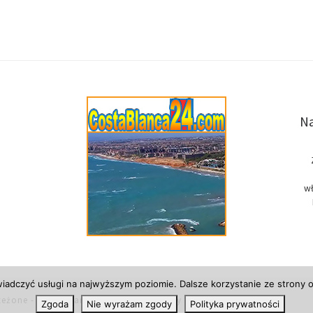
Na
wł
wiadczyć usługi na najwyższym poziomie. Dalsze korzystanie ze strony o
zeżone
- Costa Blanca w Hiszpanii, newsy i informacje.
Zgoda
Nie wyrażam zgody
Polityka prywatności