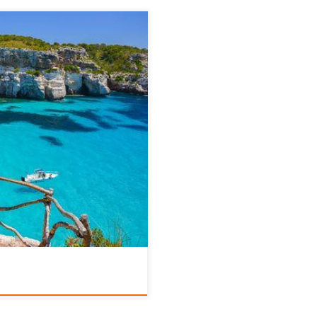
ollywood wyraźnie wyjaśniło tę
st inaczej. I mamy dla ciebie dobrą
eża wypełnionego plażami, które
antycki. Wyobraź sobie poranny
sz te promienie słońca oraz