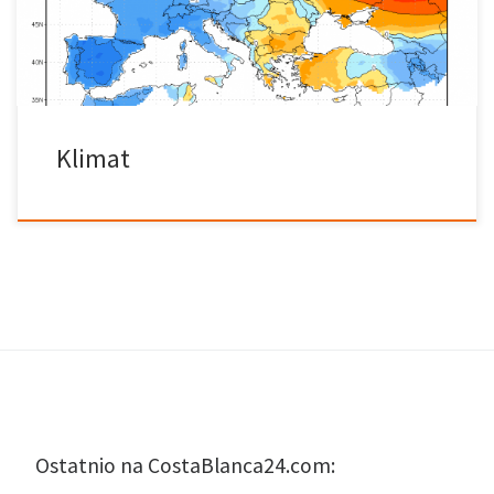
ubierać się według sezonu. We wnętrzu Hiszpanii temperatura
zmienia się znacznie z jednego sezonu […]
Klimat
Ostatnio na CostaBlanca24.com: