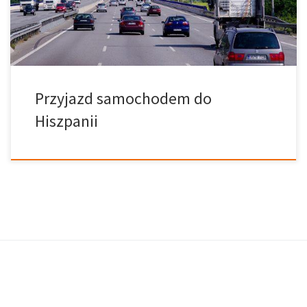
Islandii, Liechtensteinu, Andory lub Chorwacji, musisz posiadać
polisę ubezpieczeniową wraz z pokwitowaniem płatności, które
potwierdzać będzie […]
Przyjazd samochodem do
Hiszpanii