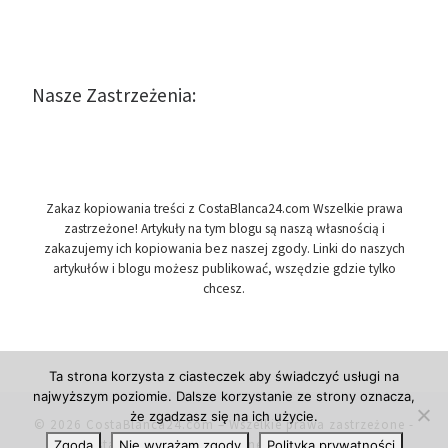
Nasze Zastrzeżenia:
Zakaz kopiowania treści z CostaBlanca24.com Wszelkie prawa
zastrzeżone! Artykuły na tym blogu są naszą własnością i
zakazujemy ich kopiowania bez naszej zgody. Linki do naszych
artykułów i blogu możesz publikować, wszędzie gdzie tylko
chcesz.
Ta strona korzysta z ciasteczek aby świadczyć usługi na
najwyższym poziomie. Dalsze korzystanie ze strony oznacza,
że zgadzasz się na ich użycie.
© 2026
CostaBlanca24.com
– Wszelkie prawa zastrzeżone
-
Costa Blanca w Hiszpanii, newsy i informacje.
Zgoda
Nie wyrażam zgody
Polityka prywatności