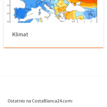
ubierać się według sezonu. We wnętrzu Hiszpanii temperatura
zmienia się znacznie z jednego sezonu […]
Klimat
Ostatnio na CostaBlanca24.com: