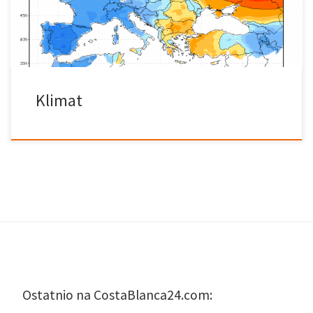
ubierać się według sezonu. We wnętrzu Hiszpanii temperatura
zmienia się znacznie z jednego sezonu […]
Klimat
Ostatnio na CostaBlanca24.com: