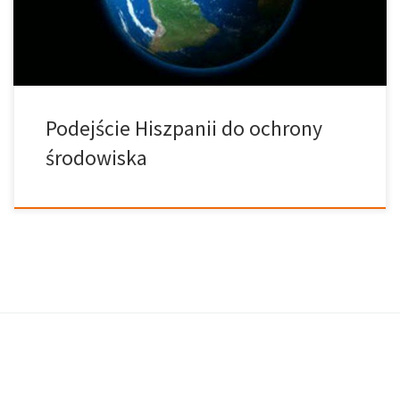
Directive, a różne obszary morskie zostały również
zakwalifikowane jako […]
Podejście Hiszpanii do ochrony
środowiska