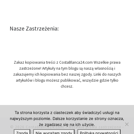
Nasze Zastrzeżenia:
Zakaz kopiowania treści z CostaBlanca24.com Wszelkie prawa
zastrzeżone! Artykuły na tym blogu są naszą własnością i
zakazujemy ich kopiowania bez naszej zgody. Linki do naszych
artykułów i blogu możesz publikować, wszędzie gdzie tylko
chcesz.
Ta strona korzysta z ciasteczek aby świadczyć usługi na
najwyższym poziomie. Dalsze korzystanie ze strony oznacza,
że zgadzasz się na ich użycie.
© 2026
CostaBlanca24.com
– Wszelkie prawa zastrzeżone
-
Costa Blanca w Hiszpanii, newsy i informacje.
Zgoda
Nie wyrażam zgody
Polityka prywatności