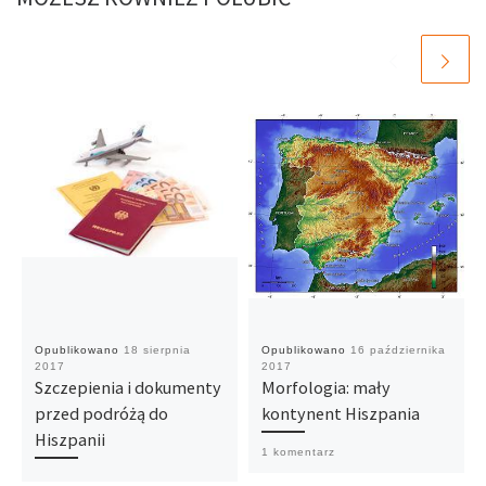
Opublikowano
18 sierpnia
Opublikowano
16 października
2017
2017
Szczepienia i dokumenty
Morfologia: mały
przed podróżą do
kontynent Hiszpania
Hiszpanii
1 komentarz