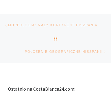
Nawigacja wpisu
Poprzedni wpis
MORFOLOGIA: MAŁY KONTYNENT HISZPANIA
POWRÓT DO LISTY POS
Na
POŁOŻENIE GEOGRAFICZNE HISZPANII
Ostatnio na CostaBlanca24.com: