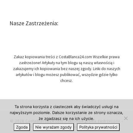
Nasze Zastrzeżenia:
Zakaz kopiowania treści z CostaBlanca24.com Wszelkie prawa
zastrzeżone! Artykuły na tym blogu są naszą własnością i
zakazujemy ich kopiowania bez naszej zgody. Linki do naszych
artykułów i blogu możesz publikować, wszędzie gdzie tylko
chcesz.
Ta strona korzysta z ciasteczek aby świadczyć usługi na
najwyższym poziomie. Dalsze korzystanie ze strony oznacza,
że zgadzasz się na ich użycie.
© 2026
CostaBlanca24.com
– Wszelkie prawa zastrzeżone
-
Costa Blanca w Hiszpanii, newsy i informacje.
Zgoda
Nie wyrażam zgody
Polityka prywatności