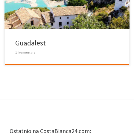
pochodzenia arabska, została uznana za „Historyczno –
Artystyczną”. Dobrym pomysłem jest udanie się do […]
Guadalest
1 komentarz
Ostatnio na CostaBlanca24.com: