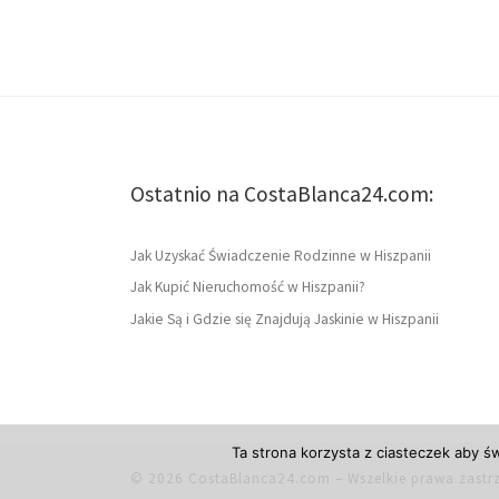
Ostatnio na CostaBlanca24.com:
Jak Uzyskać Świadczenie Rodzinne w Hiszpanii
Jak Kupić Nieruchomość w Hiszpanii?
Jakie Są i Gdzie się Znajdują Jaskinie w Hiszpanii
Ta strona korzysta z ciasteczek aby ś
© 2026
CostaBlanca24.com
– Wszelkie prawa zastr