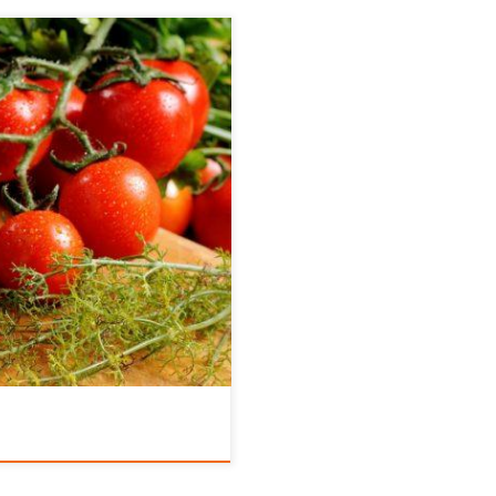
ie na Listę reprezentatywną
NESCO, ponieważ jest to coś
ako kultura, która wspiera
ość biologiczną oraz zachowuje
ołówstwem. Głównymi składnikami
na ilość […]