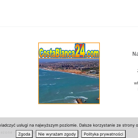
Na
wł
wiadczyć usługi na najwyższym poziomie. Dalsze korzystanie ze strony o
zeżone
- Costa Blanca w Hiszpanii, newsy i informacje.
Zgoda
Nie wyrażam zgody
Polityka prywatności