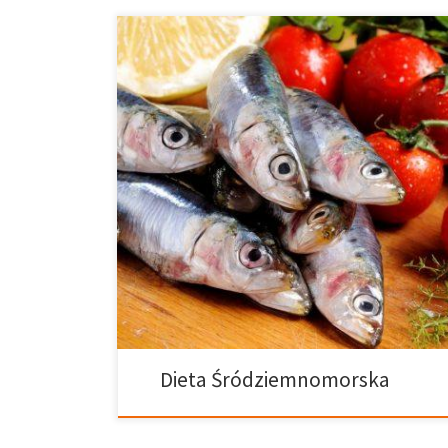
Dieta ta została odznaczona w roku 2010 przez wpisan
niematerialnego dziedzictwa kulturowego ludzkości U
więcej niż zdrowa żywność, i została skonsolidowana j
interakcje społeczne, poszanowanie lądu i różnorodn
tradycje i rzemiosła związane z rolnictwem oraz ryb
są oliwa z oliwek, zboża, owoce, warzywa, umiarkowa
Dieta Śródziemnomorska