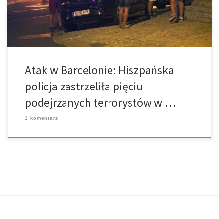
cywilów – dwóch poważnie – i policjanta. Policja hiszpańskiego
[…]
Atak w Barcelonie: Hiszpańska
policja zastrzeliła pięciu
podejrzanych terrorystów w …
1 komentarz