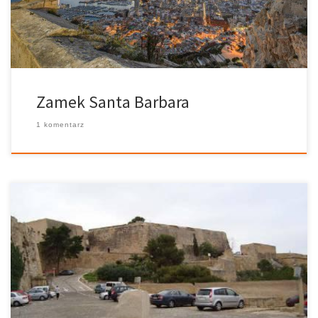
La Torreta, to miejsce gdzie znajduje się twierdza i jej najstarsze
pozostałości pochodzące w większości […]
Zamek Santa Barbara
1 komentarz
Policja próbuje zidentyfikować „tajemniczą” kobietę w szpitalu po
upadku z zamku w Alicante. Ofiara jest praktycznie cały czas
nieprzytomna, w stanie sedacji, ale jej życie nie jest zagrożone,
mówią lekarze. Sedacja oznacza, że w momentach przebudzenia
nie jest ona w stanie podać szczegółów swojej tożsamości.
Kobieta nie miała przy sobie żadnych dokumentów
potwierdzających jej tożsamość, tylko telefon komórkowy, ale do