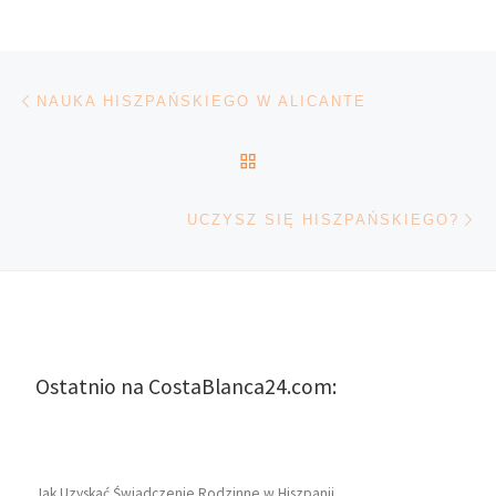
Nawigacja wpisu
Poprzedni wpis
NAUKA HISZPAŃSKIEGO W ALICANTE
POWRÓT DO LISTY POS
Na
UCZYSZ SIĘ HISZPAŃSKIEGO?
Ostatnio na CostaBlanca24.com:
Jak Uzyskać Świadczenie Rodzinne w Hiszpanii