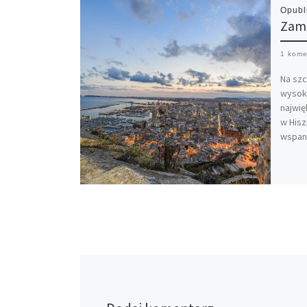
Opub
Zame
1 kome
Na szc
wysoko
najwię
w Hisz
wspan