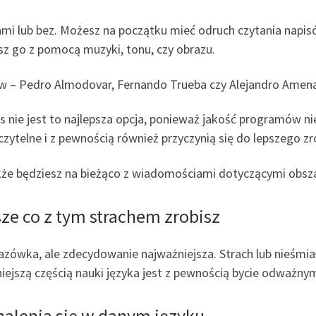
mi lub bez. Możesz na początku mieć odruch czytania napisów
z go z pomocą muzyki, tonu, czy obrazu.
w – Pedro Almodovar, Fernando Trueba czy Alejandro Amenaba
as nie jest to najlepsza opcja, ponieważ jakość programów ni
ytelne i z pewnością również przyczynią się do lepszego zr
akże będziesz na bieżąco z wiadomościami dotyczącymi obsz
jsze co z tym strachem zrobisz
azówka, ale zdecydowanie najważniejsza. Strach lub nieśm
ejszą częścią nauki języka jest z pewnością bycie odważny
nalenia się w danym języku.