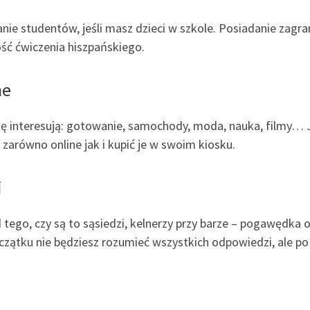
nie studentów, jeśli masz dzieci w szkole. Posiadanie zag
ość ćwiczenia hiszpańskiego.
ne
ię interesują: gotowanie, samochody, moda, nauka, filmy… Ja
 zarówno online jak i kupić je w swoim kiosku.
i
d tego, czy są to sąsiedzi, kelnerzy przy barze – pogawędka 
zątku nie będziesz rozumieć wszystkich odpowiedzi, ale po 