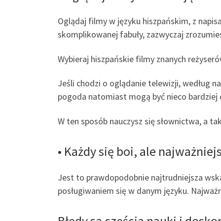
Oglądaj filmy w języku hiszpańskim, z napisa
skomplikowanej fabuły, zazwyczaj zrozumies
Wybieraj hiszpańskie filmy znanych reżyseró
Jeśli chodzi o oglądanie telewizji, według n
pogoda natomiast mogą być nieco bardziej cz
W ten sposób nauczysz się słownictwa, a t
• Każdy się boi, ale najważnie
Jest to prawdopodobnie najtrudniejsza wsk
posługiwaniem się w danym języku. Najważni
Błędy są częścią nauki i dosko