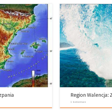
 i wielkim bogactwie
Marzą Ci się wakacje, w których
a na odrębne terytoria. Jej
Zaskocz je i zabierz do Walencji,
ęcej niż średnia europejska. Jej
wiele atrakcji, a także miejsc, 
lhacén (3,478 m), w Granadzie; i
przeprowadzać eksperymenty nau
różnicowane kontury, ponieważ
miejsce dla całej rodziny na wy
wszystko, czego […]
zpania
Region Walencja:
1 komentarz