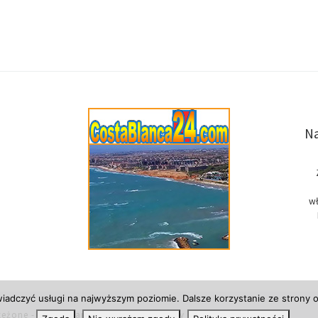
Na
wł
wiadczyć usługi na najwyższym poziomie. Dalsze korzystanie ze strony o
zeżone
- Costa Blanca w Hiszpanii, newsy i informacje.