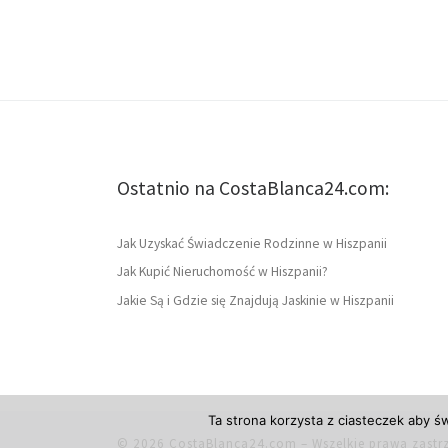
Ostatnio na CostaBlanca24.com:
Jak Uzyskać Świadczenie Rodzinne w Hiszpanii
Jak Kupić Nieruchomość w Hiszpanii?
Jakie Są i Gdzie się Znajdują Jaskinie w Hiszpanii
Ta strona korzysta z ciasteczek aby ś
© 2026
CostaBlanca24.com
– Wszelkie prawa zastr