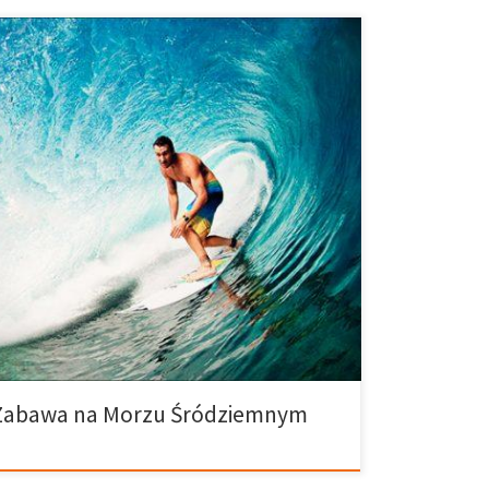
 Twoje dzieci mają zapewnioną świetną zabawę?
 wschodniej Hiszpanii. Znajdują się tutaj parki wodne,
gdzie można zobaczyć egzotyczne zwierzęta i
kowe, tak jak i plaże, które pokochasz… Idealne
brzeżu Morza Śródziemnego . Region Walencja posiada
 Zabawa na Morzu Śródziemnym