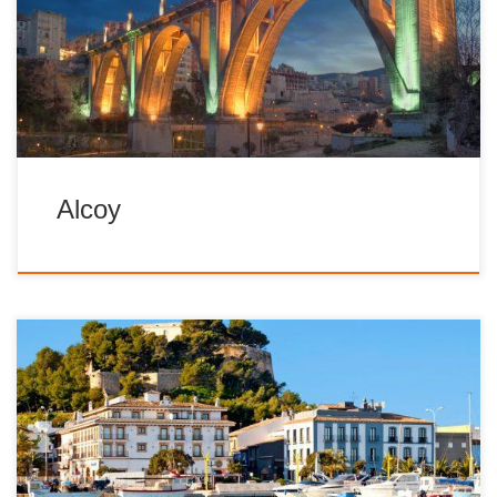
rezerwatami przyrody, Serra de Mariola i Font Roja.
Znajduje się tylko 54 kilometry od Alicante i 105 od Walencji.
Posiada wybitne średniowieczne i modernistyczne
dziedzictwo, a także symboliczne mosty. Plac Plaza de
España jest sercem miasta. Do atrakcji w […]
Alcoy
Lokalizacja: • region autonomiczny: Walencja • prowincja/
wyspa: Alicante – Alacant Rzymianie poświęcili to miasto
bogini Dianie i zmienili jego port w jeden z najbardziej
aktywnych na Półwyspie. Do tej pory, Denia nie przestała
być odwiedzana. Wiele przykładów dziedzictwa miasta
znajduje się w Muzeum Archeologicznym, w tym