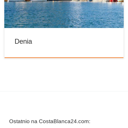
muzułmański zamek. Miasto posiada również niezwykłe
zabytki, takie jak kościół Asunción, z XVIII […]
Denia
Ostatnio na CostaBlanca24.com: