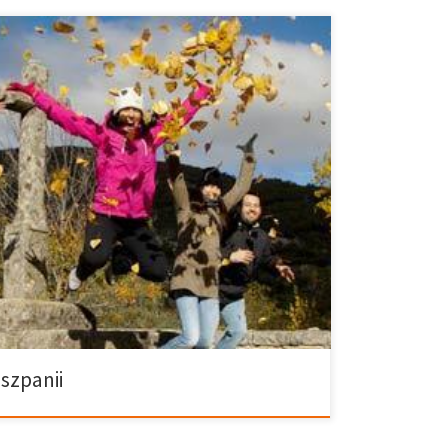
 ze sobą żółte, pomarańczowe i brązowe odcienie… i
to czas na wyciągnięcie ciepłych butów z szafy i dobry
panii. Każdy z nich znajduje się na innym obszarze,
y wybór, jednak należy pamiętać, że niektóre z nich
 na wizytę. 1. […]
szpanii