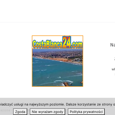
Na
wł
wiadczyć usługi na najwyższym poziomie. Dalsze korzystanie ze strony o
zeżone
- Costa Blanca w Hiszpanii, newsy i informacje.
Zgoda
Nie wyrażam zgody
Polityka prywatności