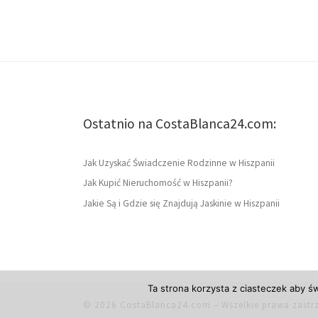
Ostatnio na CostaBlanca24.com:
Jak Uzyskać Świadczenie Rodzinne w Hiszpanii
Jak Kupić Nieruchomość w Hiszpanii?
Jakie Są i Gdzie się Znajdują Jaskinie w Hiszpanii
Ta strona korzysta z ciasteczek aby ś
© 2026
CostaBlanca24.com
– Wszelkie prawa zastr