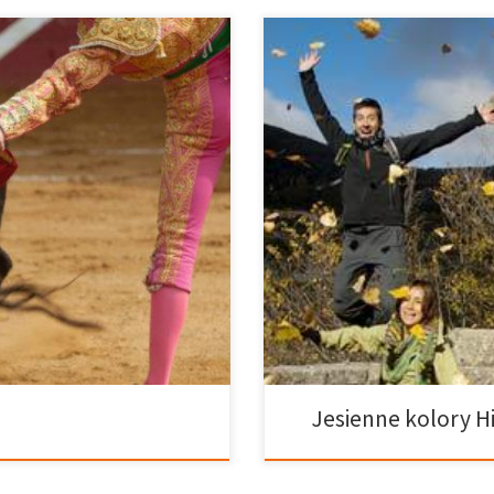
ruje wiele rozrywek! Zapytasz
Jesień jest z powrotem, niosąc
ż Benidorm, z pewnością byłeś już
szansę na jesienne wakacje! Jest 
pędziłeś czas w pobliskim parku
spacer po magicznych lasach Hisz
da? Musimy ci jednak uświadomić,
więc będziesz miał naprawdę duż
polecamy odwiedzenie zamku […]
wymagają specjalnego zezwolenia
Jesienne kolory Hi