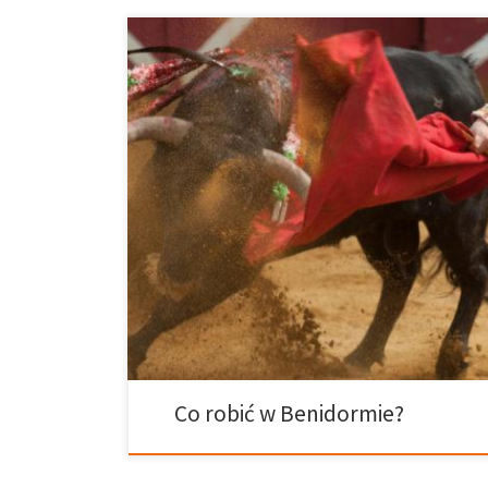
To śródziemnomorskie miasto z drapaczami chmur ofe
jakich? Zapraszamy do czytania! Jeśli odwiedziłeś ju
na plażach takich jak Levante lub Poniente Beaches, s
rozrywki i imprezowałeś całą noc na Area Disco, praw
że Benidorm oferuje o wiele więcej. • Na początek 
Co robić w Benidormie?