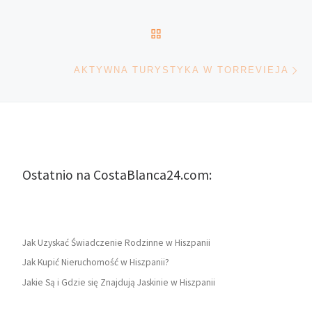
POWRÓT DO LISTY POS
Na
AKTYWNA TURYSTYKA W TORREVIEJA
Ostatnio na CostaBlanca24.com:
Jak Uzyskać Świadczenie Rodzinne w Hiszpanii
Jak Kupić Nieruchomość w Hiszpanii?
Jakie Są i Gdzie się Znajdują Jaskinie w Hiszpanii