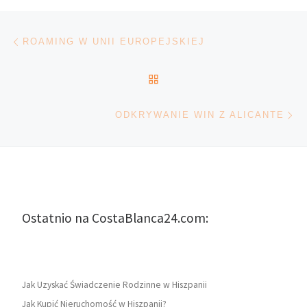
Nawigacja wpisu
Poprzedni wpis
ROAMING W UNII EUROPEJSKIEJ
POWRÓT DO LISTY POS
Na
ODKRYWANIE WIN Z ALICANTE
Ostatnio na CostaBlanca24.com:
Jak Uzyskać Świadczenie Rodzinne w Hiszpanii
Jak Kupić Nieruchomość w Hiszpanii?