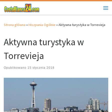
Przejdź do treści
Me
Strona główna
»
Hiszpania Ogólnie
»
Aktywna turystyka w Torrevieja
Aktywna turystyka w
Torrevieja
Opublikowano
15 stycznia 2018