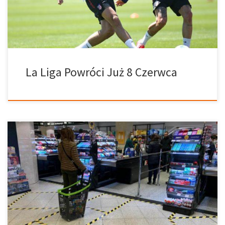
ponownie otworzy swoje granice dla turystów od lipca.
Wystąpienie Pedro Sancheza […]
La Liga Powróci Już 8 Czerwca
Dzisiaj mamy dla was opis tego, co dzieje się aktualnie w Hiszpanii
z perspektywy kogoś, kto tam mieszka. „Mieszkam w Hiszpanii.
Jednak nie na spokojnym wybrzeżu, a w Madrycie. Co
zaskakujące, COVID-19 nie pojawił się najpierw w centrum kraju;
ten zaszczyt przypadł turystom przybyłym na Wyspy Kanaryjskie.
Jednak była to tylko kwestia czasu, kiedy dostał się on także do
Madrytu. […]