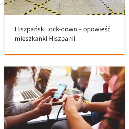
Hiszpański lock-down – opowieść
mieszkanki Hiszpanii
Połączenia Wi-Fi: Jeden z największych problemów dla
podróżujących służbowo w Unii Europejskiej. Jednym z
największych problemów podróżujących służbowo w krajach Unii
Europejskiej jest tzw. roaming, czyli dopłata którą trzeba zapłacić
w przypadku wykonywania połączeń lub surfowania po
internecie. W tym artykule postaramy się wyjaśnić regulacje, które
weszły w życie 15 czerwca 2017 roku. Pierwszą rzeczą, którą
należy powiedzieć, jest to, […]